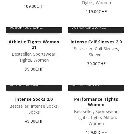
Tights
,
Women
Optionen
Optionen
109.00
CHF
können
können
119.00
CHF
auf
auf
der
der
Dieses
Dieses
Produktseite
Produktseite
AUSFÜHRUNG WÄHLEN
AUSFÜHRUNG WÄHLEN
Produkt
Produkt
gewählt
gewählt
weist
weist
werden
werden
Athletic Tights Women
Intense Calf Sleeves 2.0
mehrere
mehrere
21
Varianten
Varianten
Bestseller
,
Calf Sleeves
,
auf.
Bestseller
,
Sportswear
,
auf.
Sleeves
Die
Tights
,
Women
Die
39.00
CHF
Optionen
Optionen
99.00
CHF
können
können
auf
auf
Dieses
Dieses
der
der
AUSFÜHRUNG WÄHLEN
AUSFÜHRUNG WÄHLEN
Produkt
Produkt
Produktseite
Produktseite
weist
weist
gewählt
gewählt
Intense Socks 2.0
Performance Tights
mehrere
mehrere
werden
werden
Women
Varianten
Varianten
Bestseller
,
Intense Socks
,
auf.
auf.
Bestseller
,
Sportswear
,
Socks
Die
Die
Tights
,
Tights-Aktion
,
49.00
CHF
Optionen
Optionen
Women
können
können
159.00
CHF