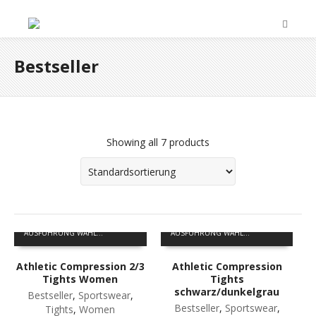
Bestseller
Showing all 7 products
Dieses
Dieses
AUSFÜHRUNG WÄHLEN
AUSFÜHRUNG WÄHLEN
Produkt
Produkt
weist
weist
Athletic Compression 2/3
Athletic Compression
mehrere
mehrere
Tights Women
Tights
Varianten
Varianten
schwarz/dunkelgrau
auf.
Bestseller
,
Sportswear
,
auf.
Bestseller
,
Sportswear
,
Die
Tights
,
Women
Die