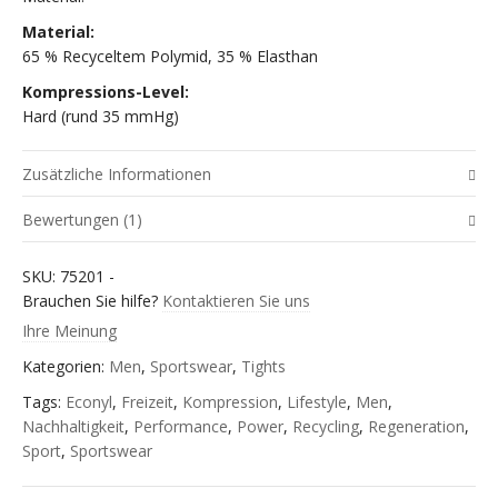
Material:
65 % Recyceltem Polymid, 35 % Elasthan
Kompressions-Level:
Hard (rund 35 mmHg)
Zusätzliche Informationen
Bewertungen (1)
Grösse
S, M, L, XL, XXL
SKU:
75201
-
Bewertet
Infuncnum
–
November 22, 2024
Brauchen Sie hilfe?
Kontaktieren Sie uns
Monitor Closely 1 oxcarbazepine will decrease the level
mit
3
Ihre Meinung
or effect of bazedoxifene conjugated estrogens by
von 5
Kategorien:
Men
,
Sportswear
,
Tights
affecting hepatic intestinal enzyme CYP3A4
metabolism
buy priligy usa
Tags:
Econyl
,
Freizeit
,
Kompression
,
Lifestyle
,
Men
,
Nachhaltigkeit
,
Performance
,
Power
,
Recycling
,
Regeneration
,
Sport
,
Sportswear
Füge deine Bewertung hinzu