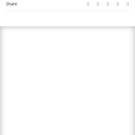
Share
Deine E-Mail-Adresse wird nicht veröffentlicht.
Erforderliche
Felder sind mit
*
markiert
Deine Bewertung
*
Deine Bewertung
*
„ZeroPoint Power
Compression Tights
verhelfen zu
Name
effizienterem Training
sowie erhöhtem
E-Mail
Leistungsniveau.“