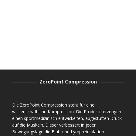
Optionen
Dieses
AUSFÜHRUNG WÄHLEN
können
Produkt
auf
weist
der
Performance Compression Shorts Women
mehrere
Produktseite
Varianten
Shorts
,
Shorts
,
Sportswear
,
Trendsetter
,
Women
gewählt
auf.
89.00
CHF
werden
Die
Optionen
können
auf
der
Produktseite
gewählt
ZeroPoint Compression
werden
Die ZeroPoint Compression steht für eine
wissenschaftliche Kompression. Die Produkte erzeugen
einen sportmedizinisch entwickelten, abgestuften Druck
auf die Muskeln. Dieser verbessert in jeder
Bewegungslage die Blut- und Lymphzirkulation.