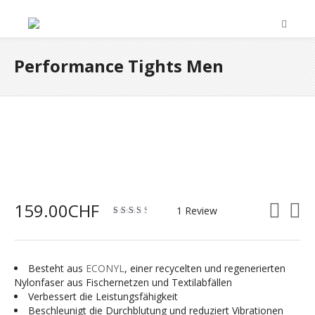
Performance Tights Men
159.00
CHF
1 Review
3.00
out
of 5
Besteht aus
ECONYL
, einer recycelten und regenerierten
Nylonfaser aus Fischernetzen und Textilabfällen
Verbessert die Leistungsfähigkeit
Beschleunigt die Durchblutung und reduziert Vibrationen