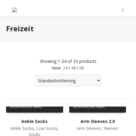
Freizeit
Showing 1-24 of 33 products
View
24
/
48
/
All
Dieses
Dieses
AUSFÜHRUNG WÄHLEN
AUSFÜHRUNG WÄHLEN
Produkt
Produkt
weist
weist
Ankle Socks
Arm Sleeves 2.0
mehrere
mehrere
Varianten
Varianten
Ankle Socks
,
Low Socks
,
Arm Sleeves
,
Sleeves
auf.
auf.
Socks