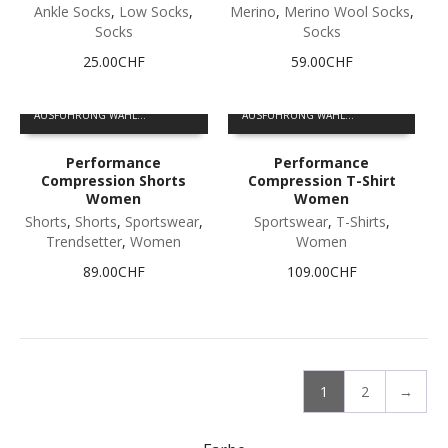
Varianten
Varianten
Ankle Socks
,
Low Socks
,
Merino
,
Merino Wool Socks
,
werden
werden
auf.
auf.
Socks
Socks
Die
Die
25.00
CHF
59.00
CHF
Optionen
Optionen
können
können
Dieses
Dieses
auf
auf
AUSFÜHRUNG WÄHLEN
AUSFÜHRUNG WÄHLEN
Produkt
Produkt
der
der
weist
weist
Produktseite
Produktseite
Performance
Performance
mehrere
mehrere
gewählt
gewählt
Compression Shorts
Compression T-Shirt
Varianten
Varianten
werden
werden
Women
Women
auf.
auf.
Shorts
,
Shorts
,
Sportswear
,
Sportswear
,
T-Shirts
,
Die
Die
Trendsetter
,
Women
Women
Optionen
Optionen
können
können
89.00
CHF
109.00
CHF
auf
auf
der
der
Produktseite
Produktseite
gewählt
gewählt
werden
werden
1
2
→