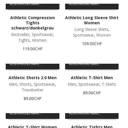
Dieses
Dieses
der
der
AUSFÜHRUNG WÄHLEN
AUSFÜHRUNG WÄHLEN
Produkt
Produkt
Produktseite
Produktseite
weist
weist
gewählt
gewählt
Athletic Compression
Athletic Long Sleeve Shirt
mehrere
mehrere
werden
werden
Tights
Women
Varianten
Varianten
schwarz/dunkelgrau
auf.
auf.
Long Sleeve Shirts
,
Bestseller
,
Sportswear
,
Die
Die
Sportswear
,
Women
Tights
,
Women
Optionen
Optionen
109.00
CHF
können
können
119.00
CHF
auf
auf
der
der
Dieses
Dieses
Produktseite
Produktseite
AUSFÜHRUNG WÄHLEN
AUSFÜHRUNG WÄHLEN
Produkt
Produkt
gewählt
gewählt
weist
weist
werden
werden
Athletic Shorts 2.0 Men
Athletic T-Shirt Men
mehrere
mehrere
Varianten
Varianten
Men
,
Shorts
,
Sportswear
,
Men
,
Sportswear
,
T-Shirts
auf.
auf.
Trendsetter
89.00
CHF
Die
Die
89.00
CHF
Optionen
Optionen
können
können
Dieses
Dieses
auf
auf
AUSFÜHRUNG WÄHLEN
AUSFÜHRUNG WÄHLEN
Produkt
Produkt
der
der
weist
weist
Produktseite
Produktseite
Athletic T-Shirt Women
Athletic Tights Men
mehrere
mehrere