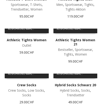
gewählt
gewählt
Varianten
Varianten
Sportswear
,
T-Shirts
,
Men
,
Sportswear
,
Tights
,
werden
werden
auf.
auf.
Trendsetter
,
Women
Tights-Aktion
Die
Die
95.00
CHF
119.00
CHF
Optionen
Optionen
können
können
Dieses
Dieses
auf
auf
AUSFÜHRUNG WÄHLEN
AUSFÜHRUNG WÄHLEN
Produkt
Produkt
der
der
weist
weist
Produktseite
Produktseite
Athletic Tights Women
Athletic Tights Women
mehrere
mehrere
gewählt
gewählt
21
Varianten
Varianten
Outlet
werden
werden
auf.
auf.
Bestseller
,
Sportswear
,
59.00
CHF
Die
Die
Tights
,
Women
Optionen
Optionen
99.00
CHF
können
können
auf
auf
Dieses
Dieses
der
der
AUSFÜHRUNG WÄHLEN
AUSFÜHRUNG WÄHLEN
Produkt
Produkt
Produktseite
Produktseite
weist
weist
gewählt
gewählt
Crew Socks
Hybrid Socks Schwarz 20
mehrere
mehrere
werden
werden
Varianten
Varianten
Crew Socks
,
Low Socks
,
Hybrid Socks
,
Socks
,
auf.
auf.
Socks
Trendsetter
Die
Die
29.00
CHF
49.00
CHF
Optionen
Optionen