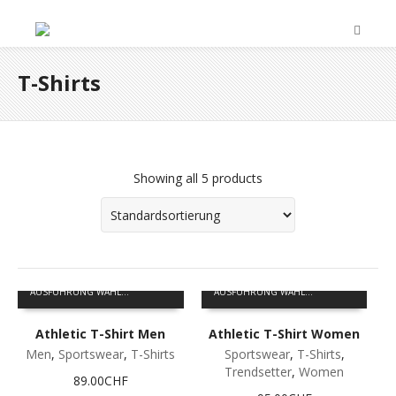
T-Shirts
Showing all 5 products
Dieses
Dieses
AUSFÜHRUNG WÄHLEN
AUSFÜHRUNG WÄHLEN
Produkt
Produkt
weist
weist
Athletic T-Shirt Men
Athletic T-Shirt Women
mehrere
mehrere
Varianten
Varianten
Men
,
Sportswear
,
T-Shirts
Sportswear
,
T-Shirts
,
auf.
auf.
Trendsetter
,
Women
89.00
CHF
Die
Die