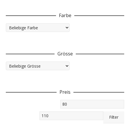
der
Produktseite
gewählt
Farbe
werden
Grösse
Preis
Min.
Preis
Max.
Filter
Preis