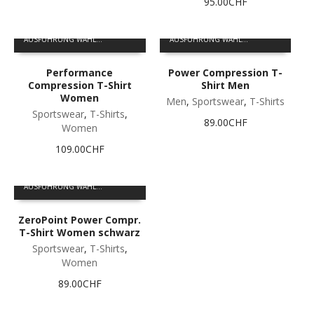
95.00
CHF
Optionen
Optionen
können
können
Dieses
Dieses
auf
auf
AUSFÜHRUNG WÄHLEN
AUSFÜHRUNG WÄHLEN
Produkt
Produkt
der
der
weist
weist
Produktseite
Produktseite
Performance
Power Compression T-
mehrere
mehrere
gewählt
gewählt
Compression T-Shirt
Shirt Men
Varianten
Varianten
werden
werden
Women
auf.
auf.
Men
,
Sportswear
,
T-Shirts
Sportswear
,
T-Shirts
,
Die
Die
89.00
CHF
Women
Optionen
Optionen
können
können
109.00
CHF
auf
auf
der
der
Dieses
Produktseite
Produktseite
AUSFÜHRUNG WÄHLEN
Produkt
gewählt
gewählt
weist
werden
werden
ZeroPoint Power Compr.
mehrere
T-Shirt Women schwarz
Varianten
auf.
Sportswear
,
T-Shirts
,
Die
Women
Optionen
89.00
CHF
können
auf