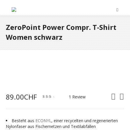
ZeroPoint Power Compr. T-Shirt
Women schwarz
89.00
CHF
1 Review
2.00
out
of
5
Besteht aus
ECONYL
, einer recycelten und regenerierten
Nylonfaser aus Fischernetzen und Textilabfällen