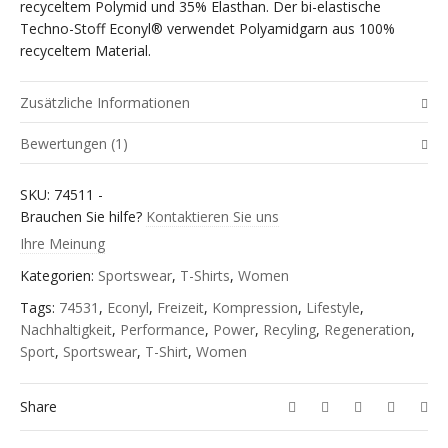
recyceltem Polymid und 35% Elasthan. Der bi-elastische
Techno-Stoff Econyl® verwendet Polyamidgarn aus 100%
recyceltem Material.
Zusätzliche Informationen
Bewertungen (1)
Grösse
XS, S, M, L, XL
SKU:
74511
-
Bewertet
Infuncnum
–
November 18, 2024
Brauchen Sie hilfe?
Kontaktieren Sie uns
cialis with priligy
September 17, 2014 at 4 49 am
mit
Ihre Meinung
2
Kategorien:
Sportswear
,
T-Shirts
,
Women
von
5
Tags:
74531
,
Econyl
,
Freizeit
,
Kompression
,
Lifestyle
,
Füge deine Bewertung hinzu
Nachhaltigkeit
,
Performance
,
Power
,
Recyling
,
Regeneration
,
Sport
,
Sportswear
,
T-Shirt
,
Women
Deine E-Mail-Adresse wird nicht veröffentlicht.
Erforderliche
Felder sind mit
*
markiert
Deine Bewertung
Share
*