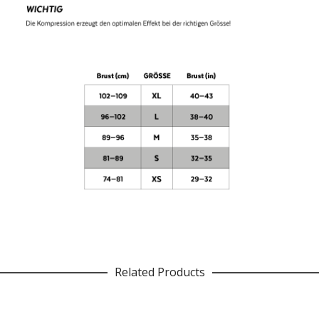
Related Products
Dieses
AUSFÜHRUNG WÄHLEN
Produkt