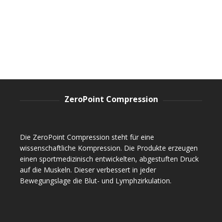
der
Athletic Long Sleeve Shirt Women
mehrere
Produktseite
Varianten
Long Sleeve Shirts
,
Sportswear
,
Women
gewählt
auf.
109.00
CHF
werden
Die
Optionen
können
auf
der
Produktseite
gewählt
ZeroPoint Compression
werden
Die ZeroPoint Compression steht für eine
wissenschaftliche Kompression. Die Produkte erzeugen
einen sportmedizinisch entwickelten, abgestuften Druck
auf die Muskeln. Dieser verbessert in jeder
Bewegungslage die Blut- und Lymphzirkulation.