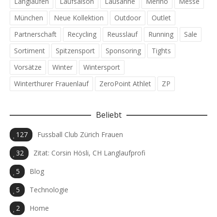
Langlaufen
Laufsaison
Lausanne
Merino
Messe
München
Neue Kollektion
Outdoor
Outlet
Partnerschaft
Recycling
Reusslauf
Running
Sale
Sortiment
Spitzensport
Sponsoring
Tights
Vorsätze
Winter
Wintersport
Winterthurer Frauenlauf
ZeroPoint Athlet
ZP
Beliebt
127
Fussball Club Zürich Frauen
32
Zitat: Corsin Hösli, CH Langlaufprofi
5
Blog
5
Technologie
2
Home