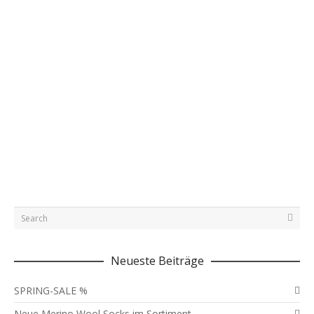
Was bedeutet Kompressionslevel?
Die verschiedenen Modelle des ZeroPoint Compression-
Sortiments unterscheiden sich neben Material, Schnitt,
Design und Farben auch durch unterschiedlichen
Komprimierungsstufen. Die…
Juli 15, 2017
1
0
Neueste Beiträge
SPRING-SALE %
Neue Merino Wool Socks im Sortiment