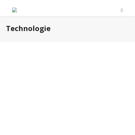
Technologie
ZERO WASTE – ZEROPOINT
Wir engagieren uns für eine sauberere Umwelt und stellen
unsere Kompressionstextilien mit dem ECONYL®-
Verfahren her!
Juni 13, 2018
0