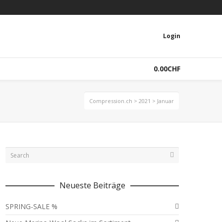
Instagram
Facebook
Twitter
YouTube
Login
0.00
CHF
Compression.ch
>
2021
>
Januar
Neueste Beiträge
SPRING-SALE %