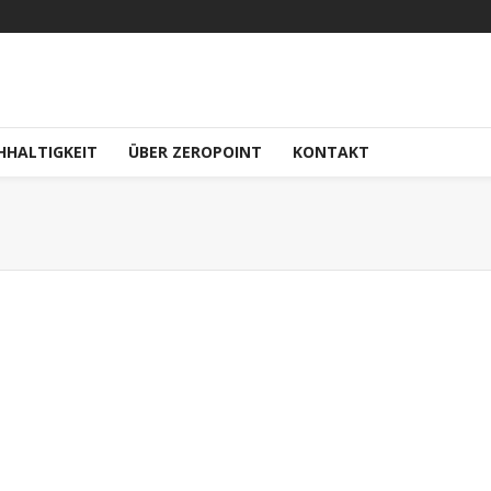
HHALTIGKEIT
ÜBER ZEROPOINT
KONTAKT
Neue Passform: Athletic Tights Women
21
Januar 26, 2021
0