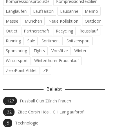
Kompressionsprodukte
Kompressionstextilien
Langlaufen
Laufsaison
Lausanne
Merino
Messe
München
Neue Kollektion
Outdoor
Outlet
Partnerschaft
Recycling
Reusslauf
Running
Sale
Sortiment
Spitzensport
Sponsoring
Tights
Vorsätze
Winter
Wintersport
Winterthurer Frauenlauf
ZeroPoint Athlet
ZP
Beliebt
127
Fussball Club Zürich Frauen
32
Zitat: Corsin Hösli, CH Langlaufprofi
5
Technologie