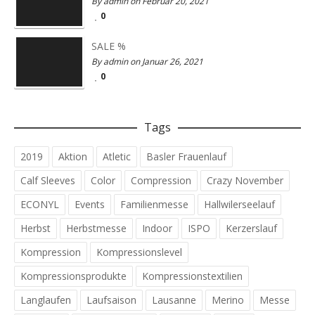
By admin on Februar 20, 2021
0
SALE %
By admin on Januar 26, 2021
0
Tags
2019
Aktion
Atletic
Basler Frauenlauf
Calf Sleeves
Color
Compression
Crazy November
ECONYL
Events
Familienmesse
Hallwilerseelauf
Herbst
Herbstmesse
Indoor
ISPO
Kerzerslauf
Kompression
Kompressionslevel
Kompressionsprodukte
Kompressionstextilien
Langlaufen
Laufsaison
Lausanne
Merino
Messe