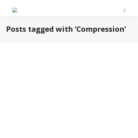
Posts tagged with ‘Compression’
NEU IM SORTIMENT – Athletic Color Tights
Women
Neu erhalten Sie bei uns die Athletic Color Tights in den
Trendfarben Plum/Pink und Titan/Pink.
November 12, 2019
0