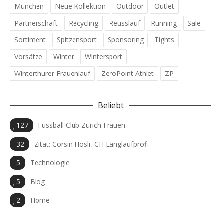
München
Neue Kollektion
Outdoor
Outlet
Partnerschaft
Recycling
Reusslauf
Running
Sale
Sortiment
Spitzensport
Sponsoring
Tights
Vorsätze
Winter
Wintersport
Winterthurer Frauenlauf
ZeroPoint Athlet
ZP
Beliebt
127
Fussball Club Zürich Frauen
32
Zitat: Corsin Hösli, CH Langlaufprofi
5
Technologie
5
Blog
2
Home