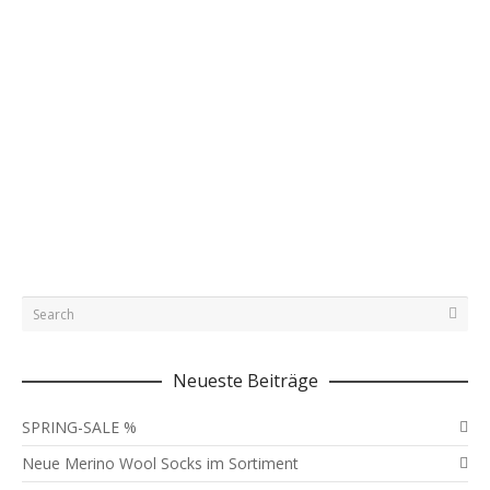
LET’S RUN – TIGHTS-AKTION!
Mit dem Kerzerslauf 2019 wird die Laufsaison lanciert!
Passend dazu profitieren Sie ab sofort von reduzierten
Preisen auf ausgewählte…
März 15, 2019
0
Neueste Beiträge
SPRING-SALE %
Neue Merino Wool Socks im Sortiment